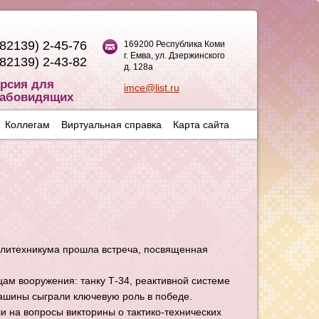
(82139) 2-45-76
169200 Республика Коми
г. Емва, ул. Дзержинского
(82139) 2-43-82
д. 128а
рсия для
imce@list.ru
абовидящих
Коллегам
Виртуальная справка
Карта сайта
олитехникума прошла встреча, посвященная
ам вооружения: танку Т-34, реактивной системе
ашины сыграли ключевую роль в победе.
ли на вопросы викторины о тактико-технических