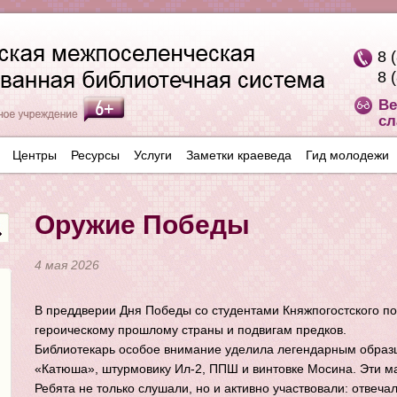
8 
8 
Ве
сл
Центры
Ресурсы
Услуги
Заметки краеведа
Гид молодежи
Оружие Победы
4 мая 2026
В преддверии Дня Победы со студентами Княжпогостского п
героическому прошлому страны и подвигам предков.
Библиотекарь особое внимание уделила легендарным образц
«Катюша», штурмовику Ил-2, ППШ и винтовке Мосина. Эти м
Ребята не только слушали, но и активно участвовали: отвеча