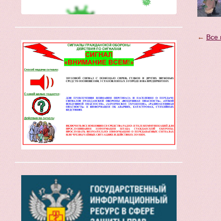
←
Все 