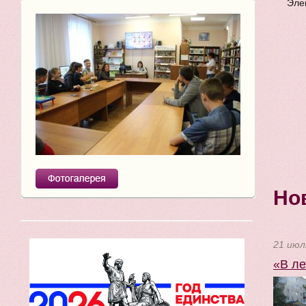
Эле
Но
21 июл
«В ле