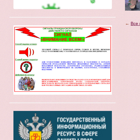
←
Все 