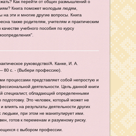
ежать? Как перейти от общих размышлений о
виям? Книга поможет молодым людям,
 на эти и многие другие вопросы. Книга
ресна также родителям, учителям и практическим
 качестве учебного пособия по курсу
моопределения".
тическое руководство/А. Канке, И. А.
— 80 с. - (Выбери профессию).
ми процессами представляет собой непростую и
фессиональной деятельности. Цель данной книги
обый специалист, обладающий определенными
подготовку. Это человек, который может не
 и влиять на результаты деятельности других
с людьми, при этом не манипулирует ими.
ен, готов к переменам и разумному риску.
яющихся с выбором профессии.