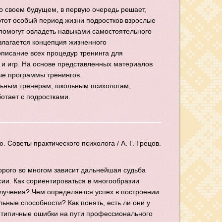
о своем будущем, в первую очередь решает,
этот особый период жизни подростков взрослые
 помогут овладеть навыками самостоятельного
злагается концепция жизненного
писание всех процедур тренинга для
 и игр. На основе представленных материалов
ые программы тренингов.
ьным тренерам, школьным психологам,
ботает с подростками.
 Советы практического психолога / А. Г. Грецов.
орого во многом зависит дальнейшая судьба
сии. Как сориентироваться в многообразии
лучения? Чем определяется успех в построении
ьные способности? Как понять, есть ли они у
ы типичные ошибки на пути профессионального