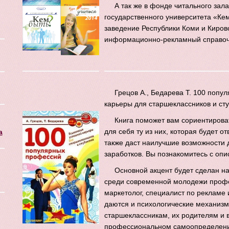
А так же в фонде читального за
государственного университета «Ке
заведение Республики Коми и Кировс
информационно-рекламный справоч
Грецов А., Бедарева Т. 100 поп
карьеры для старшеклассников и сту
Книга поможет вам сориентирова
для себя ту из них, которая будет 
а
также даст наилучшие возможности 
заработков. Вы познакомитесь с оп
Основной акцент будет сделан н
среди современной молодежи профес
маркетолог, специалист по рекламе и
даются и психологические механизм
старшеклассникам, их родителям и в
профессиональном самоопределении