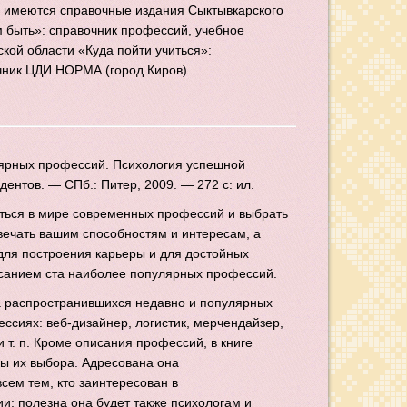
ла имеются справочные издания Сыктывкарского
м быть»: справочник профессий, учебное
кой области «Куда пойти учиться»:
ник ЦДИ НОРМА (город Киров)
улярных профессий. Психология успешной
дентов. — СПб.: Питер, 2009. — 272 с: ил.
ться в мире современных профессий и выбрать
отвечать вашим способностям и интересам, а
для построения карьеры и для достойных
исанием ста наиболее популярных профессий.
а распространившихся недавно и популярных
сиях: веб-дизайнер, логистик, мерчендайзер,
 т. п. Кроме описания профессий, в книге
ы их выбора. Адресована она
сем тем, кто заинтересован в
; полезна она будет также психологам и