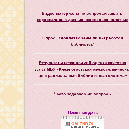
Видео-материалы по вопросам защиты
персональных данных несовершеннолетних
Опрос "Удовлетворены ли вы работой
библиотек"
Результаты независимой оценки качества
услуг МБУ «Княжпогостская межпоселенческа
централизованная библиотечная система»
Часто задаваемые вопросы
Памятная дата