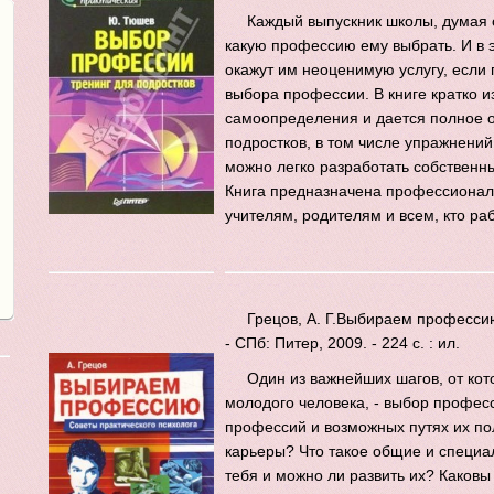
Каждый выпускник школы, думая 
какую профессию ему выбрать. И в 
окажут им неоценимую услугу, если
выбора профессии. В книге кратко и
самоопределения и дается полное о
подростков, в том числе упражнений
можно легко разработать собственн
Книга предназначена профессионал
учителям, родителям и всем, кто ра
Грецов, А. Г.Выбираем профессию.
- СПб: Питер, 2009. - 224 с. : ил.
Один из важнейших шагов, от кот
молодого человека, - выбор профес
профессий и возможных путях их по
карьеры? Что такое общие и специал
тебя и можно ли развить их? Каков