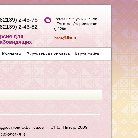
(82139) 2-45-76
169200 Республика Коми
г. Емва, ул. Дзержинского
(82139) 2-43-82
д. 128а
рсия для
imce@list.ru
абовидящих
Коллегам
Виртуальная справка
Карта сайта
одростков/Ю.В.Тюшев — СПб.: Питер, 2009. —
психология»).