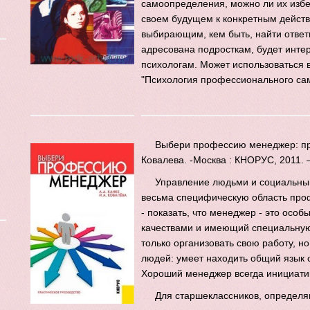
самоопределения, можно ли их изб
своем будущем к конкретным дейст
выбирающим, кем быть, найти ответы
адресована подросткам, будет инте
психологам. Может использоваться в
"Психология профессионального са
Выбери профессию менеджер: прак
Ковалева. -Москва : КНОРУС, 2011. 
Управление людьми и социальны
весьма специфическую область про
- показать, что менеджер - это ос
качествами и имеющий специальную 
только организовать свою работу, но
людей: умеет находить общий язык 
Хороший менеджер всегда инициатив
Для старшеклассников, определ