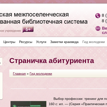
8 
8 
Ве
сл
Центры
Ресурсы
Услуги
Заметки краеведа
Гид молодежи
Страничка абитуриента
Главная
»
Гид молодежи
Выбор профессии: тренинг для п
160 с: ил. — (Серия «Практическая 