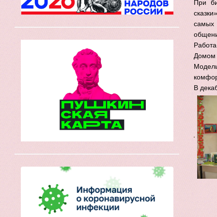
При би
сказки
самых 
общени
Работа
Домом 
Модель
комфор
В дека