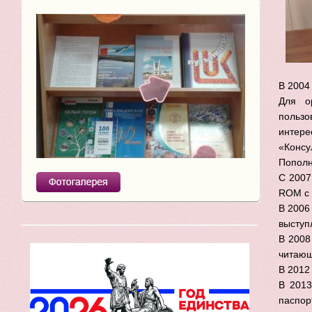
В 2004
Для о
пользо
интере
«Консу
Пополн
С 2007
ROM с 
В 2006
выступ
В 2008
читающ
В 2012
В 2013
паспор