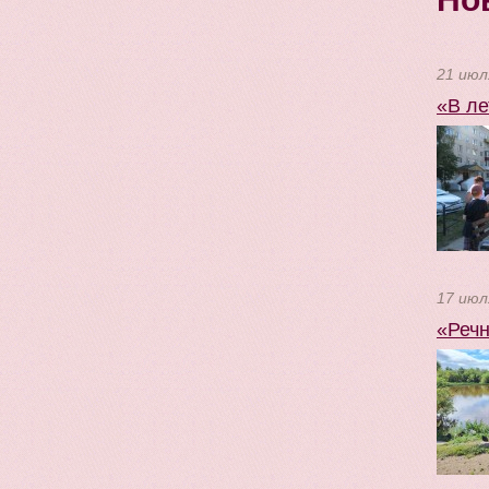
21 июл
«В ле
17 июл
«Речн