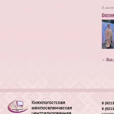
8 июля
Велик
←
Все 
8 (8213
8 (8213