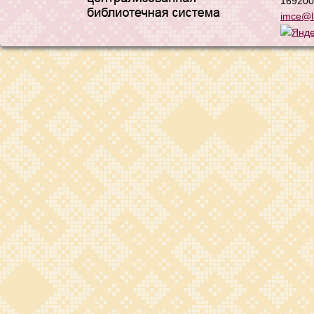
169200,
imce@li