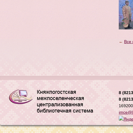
←
Все 
8 (8213
8 (8213
169200,
imce@li