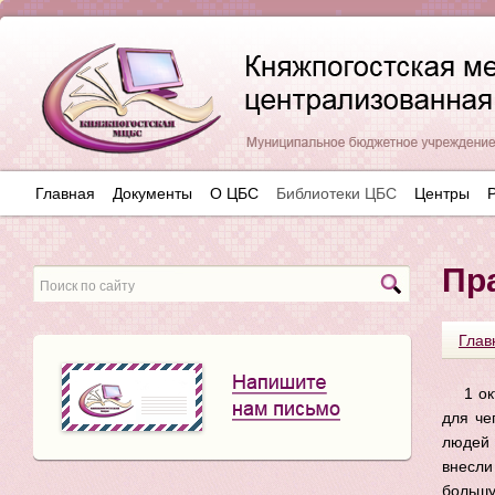
Главная
Документы
О ЦБС
Библиотеки ЦБС
Центры
Пр
Глав
1 о
для че
людей 
внесли
больш