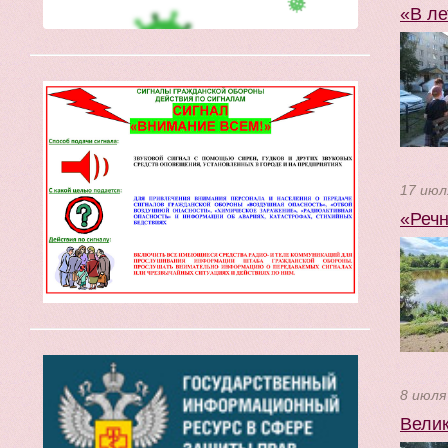
«В ле
17 июл
«Речн
8 июля
Велик