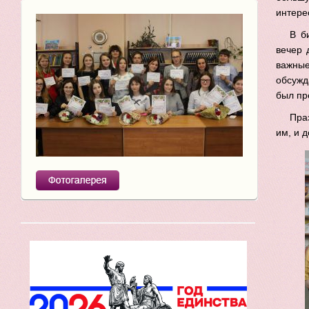
интере
В б
вечер 
важны
обсужд
был пр
Пра
им, и д